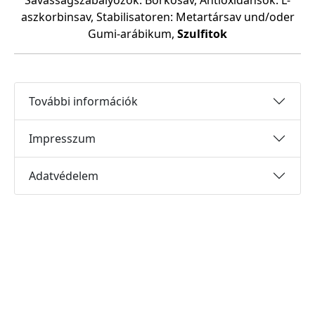
Savasságszabályozók: Borkõsav, Antioxidánsok: L-
aszkorbinsav, Stabilisatoren: Metartársav und/oder
Gumi-arábikum,
Szulfitok
További információk
Impresszum
Adatvédelem