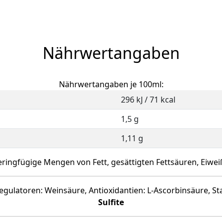
Nährwertangaben
Nährwertangaben je 100ml:
296 kJ / 71 kcal
1,5 g
1,11 g
eringfügige Mengen von Fett, gesättigten Fettsäuren, Eiwei
eregulatoren: Weinsäure, Antioxidantien: L-Ascorbinsäure,
Sulfite