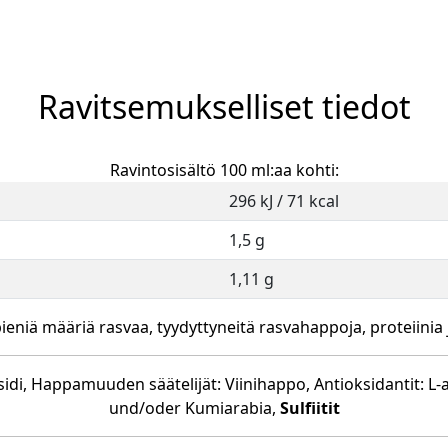
Ravitsemukselliset tiedot
Ravintosisältö 100 ml:aa kohti:
296 kJ / 71 kcal
1,5 g
1,11 g
pieniä määriä rasvaa, tyydyttyneitä rasvahappoja, proteiinia 
oksidi, Happamuuden säätelijät: Viinihappo, Antioksidantit: L
und/oder Kumiarabia,
Sulfiitit