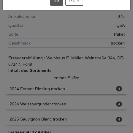
Füllmenge
9
L
Artikelnummer
075
Qualität
QbA
Sorte
Paket
Geschmack
trocken
Erzeugerabfüllung : Weinhaus E. Müller, Weinstraße 34a, DE-
67147, Forst
Inhalt des Sortiments
enthält Sulfite
2024 Forster Riesling trocken
4
2024 Weissburgunder trocken
4
2025 Sauvignon Blanc trocken
4
Insgesamt:
12
Artikel