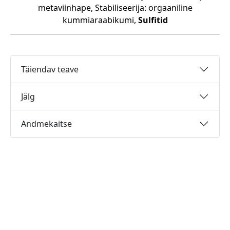
metaviinhape, Stabiliseerija: orgaaniline
kummiaraabikumi,
Sulfitid
Täiendav teave
Jälg
Andmekaitse