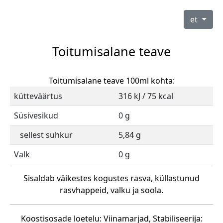
et
Toitumisalane teave
Toitumisalane teave 100ml kohta:
kütteväärtus
316 kJ / 75 kcal
Süsivesikud
0 g
sellest suhkur
5,84 g
Valk
0 g
Sisaldab väikestes kogustes rasva, küllastunud
rasvhappeid, valku ja soola.
Koostisosade loetelu: Viinamarjad, Stabiliseerija: