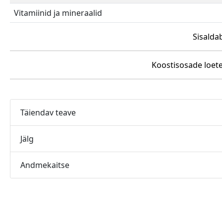
Vitamiinid ja mineraalid
Sisalda
Koostisosade loete
Täiendav teave
Jälg
Andmekaitse