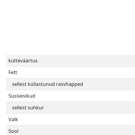
kütteväärtus
Fett
sellest küllastunud rasvhapped
Süsivesikud
sellest suhkur
Valk
Sool