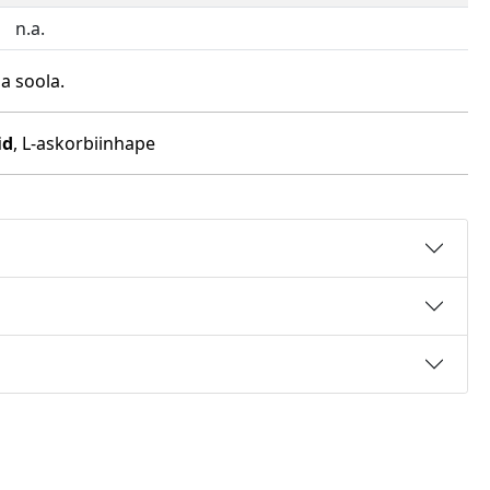
n.a.
a soola.
id
, L-askorbiinhape