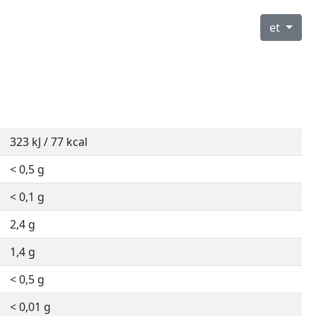
et
323 kJ / 77 kcal
< 0,5 g
< 0,1 g
2,4 g
1,4 g
< 0,5 g
< 0,01 g