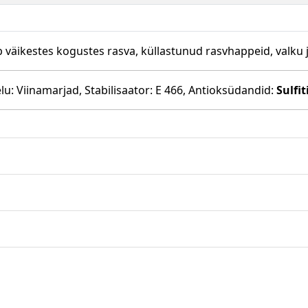
b väikestes kogustes rasva, küllastunud rasvhappeid, valku j
lu: Viinamarjad, Stabilisaator: E 466, Antioksüdandid:
Sulfit