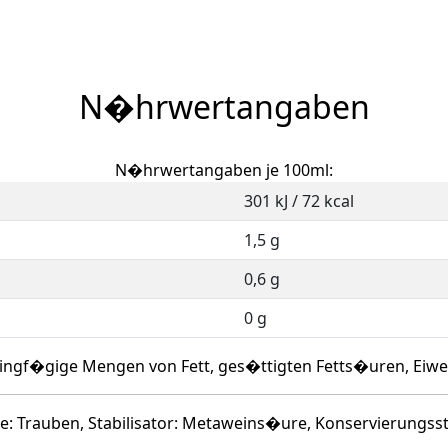
N�hrwertangaben
N�hrwertangaben je 100ml:
301 kJ / 72 kcal
1,5 g
0,6 g
0 g
ingf�gige Mengen von Fett, ges�ttigten Fetts�uren, Eiwe
te: Trauben, Stabilisator: Metaweins�ure, Konservierungsst