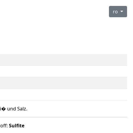
ro
i� und Salz.
off:
Sulfite