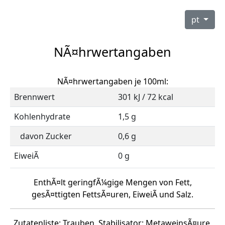
pt
NÃ¤hrwertangaben
NÃ¤hrwertangaben je 100ml:
Brennwert
301 kJ / 72 kcal
Kohlenhydrate
1,5 g
davon Zucker
0,6 g
EiweiÃ
0 g
EnthÃ¤lt geringfÃ¼gige Mengen von Fett,
gesÃ¤ttigten FettsÃ¤uren, EiweiÃ und Salz.
Zutatenliste: Trauben, Stabilisator: MetaweinsÃ¤ure,