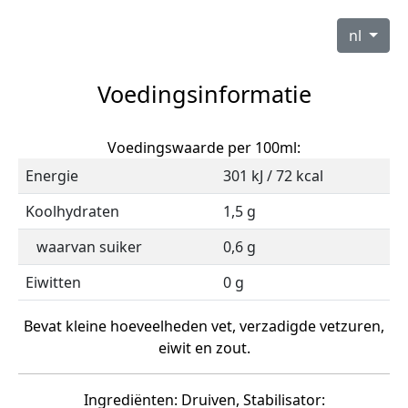
nl
Voedingsinformatie
Voedingswaarde per 100ml:
Energie
301 kJ / 72 kcal
Koolhydraten
1,5 g
waarvan suiker
0,6 g
Eiwitten
0 g
Bevat kleine hoeveelheden vet, verzadigde vetzuren,
eiwit en zout.
Ingrediënten: Druiven, Stabilisator: