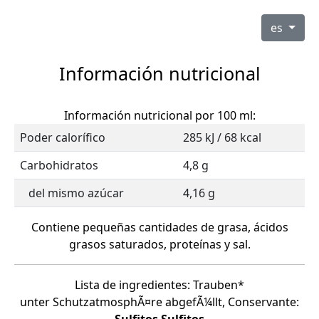
es
Información nutricional
Información nutricional por 100 ml:
Poder calorífico
285 kJ / 68 kcal
Carbohidratos
4,8 g
del mismo azúcar
4,16 g
Contiene pequeñas cantidades de grasa, ácidos
grasos saturados, proteínas y sal.
Lista de ingredientes: Trauben*
unter SchutzatmosphÃ¤re abgefÃ¼llt, Conservante: