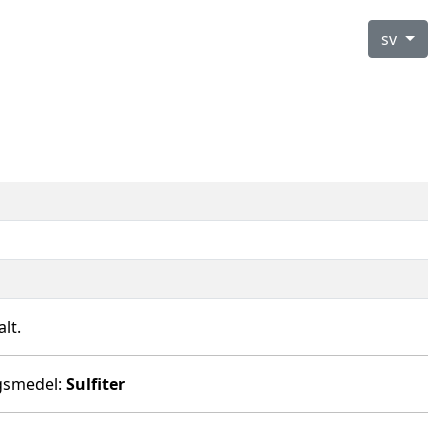
sv
lt.
ngsmedel:
Sulfiter