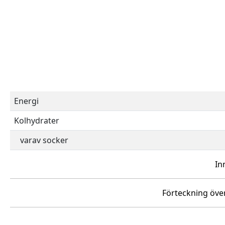
Energi
Kolhydrater
varav socker
In
Förteckning över