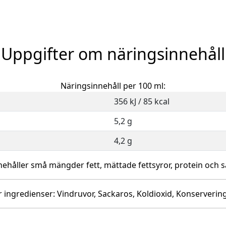
Uppgifter om näringsinnehåll
Näringsinnehåll per 100 ml:
356 kJ / 85 kcal
5,2 g
4,2 g
nehåller små mängder fett, mättade fettsyror, protein och sa
 ingredienser: Vindruvor, Sackaros, Koldioxid, Konserveri