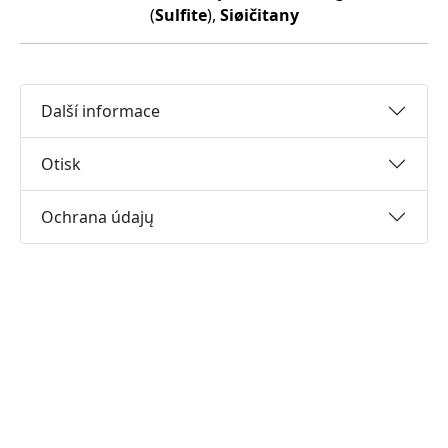
(
Sulfite
),
Siøičitany
Další informace
Otisk
Ochrana údajų