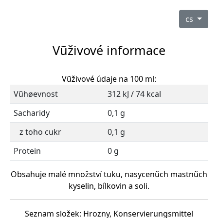
cs
Vũživové informace
Vũživové údaje na 100 ml:
Vũhøevnost
312 kJ / 74 kcal
Sacharidy
0,1 g
z toho cukr
0,1 g
Protein
0 g
Obsahuje malé množství tuku, nasycenũch mastnũch
kyselin, bílkovin a soli.
Seznam složek: Hrozny, Konservierungsmittel