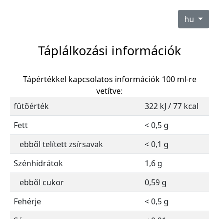
hu
Táplálkozási információk
Tápértékkel kapcsolatos információk 100 ml-re
vetítve:
fûtõérték
322 kJ / 77 kcal
Fett
< 0,5 g
ebbõl telített zsírsavak
< 0,1 g
Szénhidrátok
1,6 g
ebbõl cukor
0,59 g
Fehérje
< 0,5 g