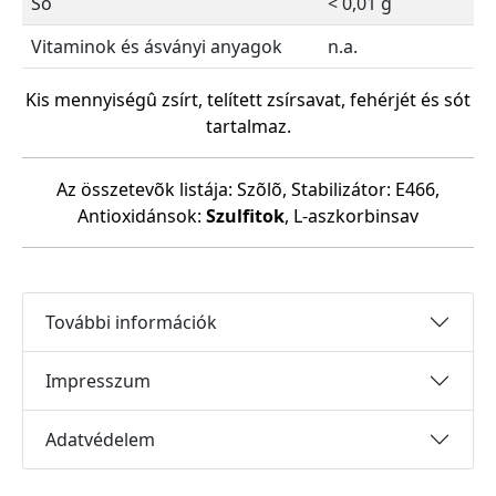
Só
< 0,01 g
Vitaminok és ásványi anyagok
n.a.
Kis mennyiségû zsírt, telített zsírsavat, fehérjét és sót
tartalmaz.
Az összetevõk listája: Szõlõ, Stabilizátor: E466,
Antioxidánsok:
Szulfitok
, L-aszkorbinsav
További információk
Impresszum
Adatvédelem