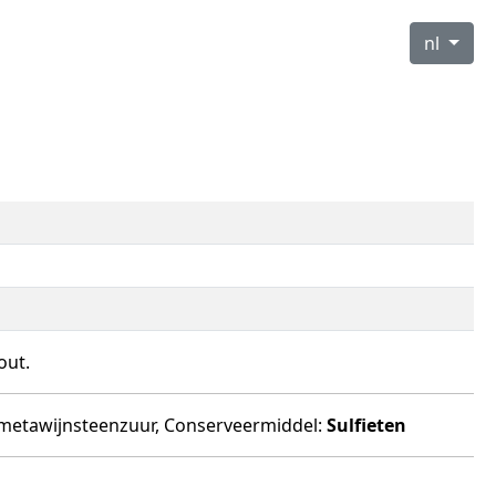
nl
out.
: metawijnsteenzuur, Conserveermiddel:
Sulfieten