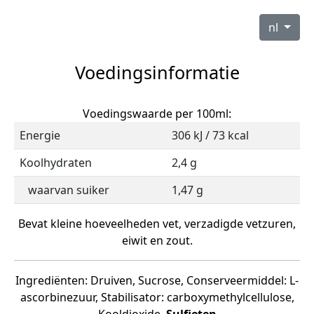
nl
Voedingsinformatie
Voedingswaarde per 100ml:
Energie
306 kJ / 73 kcal
Koolhydraten
2,4 g
waarvan suiker
1,47 g
Bevat kleine hoeveelheden vet, verzadigde vetzuren,
eiwit en zout.
Ingrediënten: Druiven, Sucrose, Conserveermiddel: L-
ascorbinezuur, Stabilisator: carboxymethylcellulose,