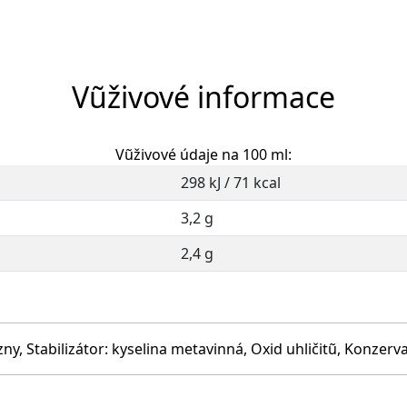
Vũživové informace
Vũživové údaje na 100 ml:
298 kJ / 71 kcal
3,2 g
2,4 g
, Stabilizátor: kyselina metavinná, Oxid uhličitũ, Konzerva