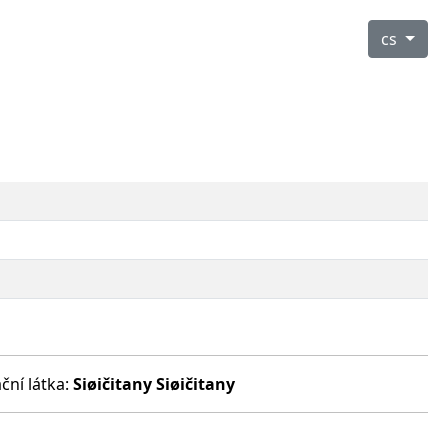
cs
ční látka:
Siøičitany
Siøičitany