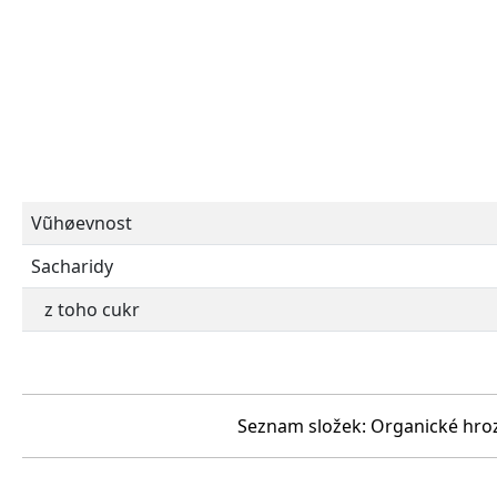
Vũhøevnost
Sacharidy
z toho cukr
Seznam složek: Organické hrozny