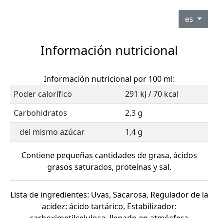
es
Información nutricional
Información nutricional por 100 ml:
Poder calorífico
291 kJ / 70 kcal
Carbohidratos
2,3 g
del mismo azúcar
1,4 g
Contiene pequeñas cantidades de grasa, ácidos
grasos saturados, proteínas y sal.
Lista de ingredientes: Uvas, Sacarosa, Regulador de la
acidez: ácido tartárico, Estabilizador: