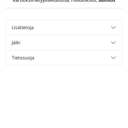
karboksimetyyliselluloosa, Hiilidioksidi,
Sulfiitit
Lisätietoja
Jälki
Tietosuoja