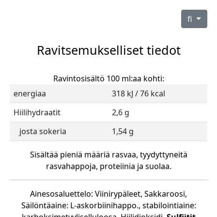
fi
Ravitsemukselliset tiedot
Ravintosisältö 100 ml:aa kohti:
energiaa
318 kJ / 76 kcal
Hiilihydraatit
2,6 g
josta sokeria
1,54 g
Sisältää pieniä määriä rasvaa, tyydyttyneitä
rasvahappoja, proteiinia ja suolaa.
Ainesosaluettelo: Viinirypäleet, Sakkaroosi,
Säilöntäaine: L-askorbiinihappo., stabilointiaine: