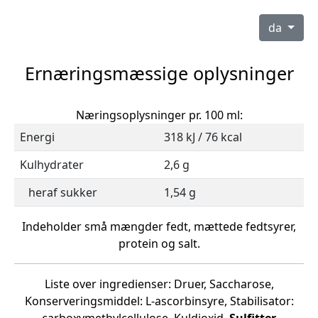
da
Ernæringsmæssige oplysninger
Næringsoplysninger pr. 100 ml:
Energi
318 kJ / 76 kcal
Kulhydrater
2,6 g
heraf sukker
1,54 g
Indeholder små mængder fedt, mættede fedtsyrer,
protein og salt.
Liste over ingredienser: Druer, Saccharose,
Konserveringsmiddel: L-ascorbinsyre, Stabilisator: