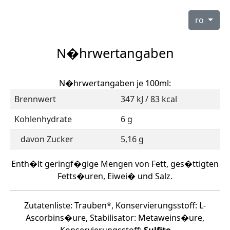
ro
N�hrwertangaben
N�hrwertangaben je 100ml:
Brennwert
347 kJ / 83 kcal
Kohlenhydrate
6 g
davon Zucker
5,16 g
Enth�lt geringf�gige Mengen von Fett, ges�ttigten
Fetts�uren, Eiwei� und Salz.
Zutatenliste: Trauben*, Konservierungsstoff: L-
Ascorbins�ure, Stabilisator: Metaweins�ure,