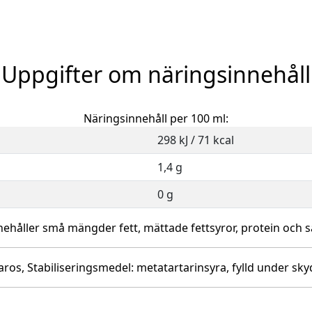
Uppgifter om näringsinnehåll
Näringsinnehåll per 100 ml:
298 kJ / 71 kcal
1,4 g
0 g
nehåller små mängder fett, mättade fettsyror, protein och sa
karos, Stabiliseringsmedel: metatartarinsyra, fylld under 