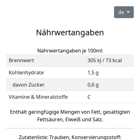
de
Nährwertangaben
Nährwertangaben je 100ml:
Brennwert
305 kJ / 73 kcal
Kohlenhydrate
1,5 g
davon Zucker
0,6 g
Vitamine & Mineralstoffe
C
Enthält geringfügige Mengen von Fett, gesättigten
Fettsäuren, Eiweiß und Salz.
Zutatenliste: Trauben, Konservierungsstoff: