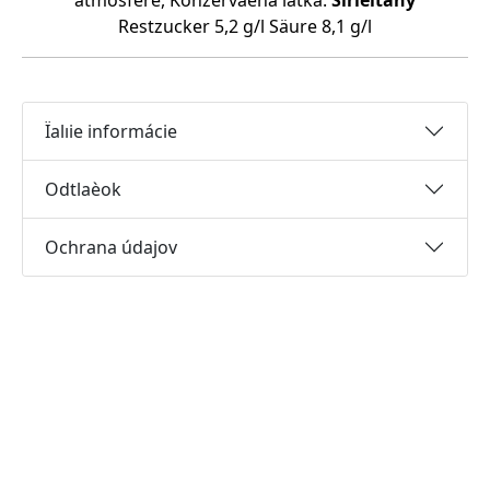
atmosfére, Konzervaèná látka:
Sirièitany
Restzucker 5,2 g/l Säure 8,1 g/l
Ïalıie informácie
Odtlaèok
Ochrana údajov