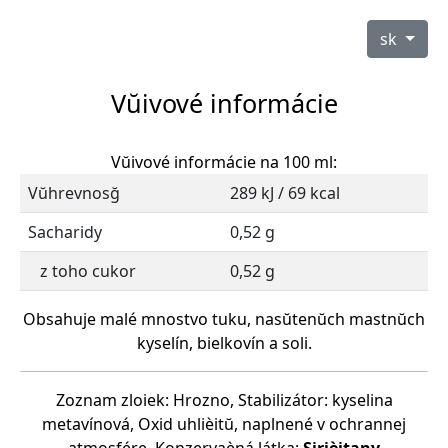
sk
Vŭivové informácie
Vŭivové informácie na 100 ml:
Vŭhrevnosğ
289 kJ / 69 kcal
Sacharidy
0,52 g
z toho cukor
0,52 g
Obsahuje malé mnostvo tuku, nasŭtenŭch mastnŭch
kyselín, bielkovín a soli.
Zoznam zloiek: Hrozno, Stabilizátor: kyselina
metavínová, Oxid uhlièitŭ, naplnené v ochrannej