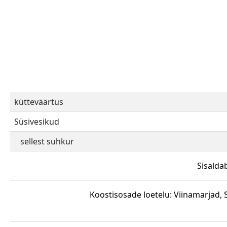
kütteväärtus
Süsivesikud
sellest suhkur
Sisalda
Koostisosade loetelu: Viinamarjad, St