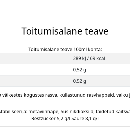
Toitumisalane teave
Toitumisalane teave 100ml kohta:
289 kJ / 69 kcal
0,52 g
0,52 g
b väikestes kogustes rasva, küllastunud rasvhappeid, valku j
abiliseerija: metaviinhape, Süsinikdioksiid, täidetud kaitsva
Restzucker 5,2 g/l Säure 8,1 g/l