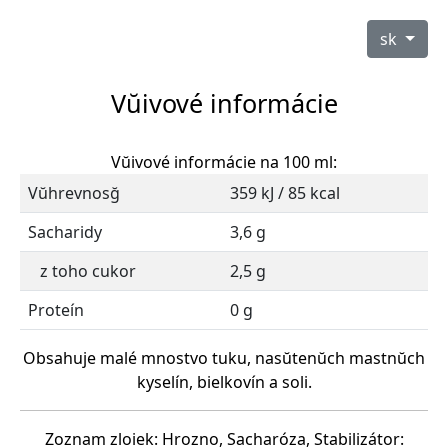
sk
Vŭivové informácie
Vŭivové informácie na 100 ml:
Vŭhrevnosğ
359 kJ / 85 kcal
Sacharidy
3,6 g
z toho cukor
2,5 g
Proteín
0 g
Obsahuje malé mnostvo tuku, nasŭtenŭch mastnŭch
kyselín, bielkovín a soli.
Zoznam zloiek: Hrozno, Sacharóza, Stabilizátor: