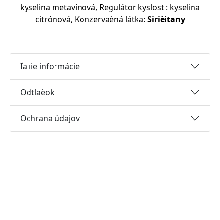
kyselina metavínová, Regulátor kyslosti: kyselina
citrónová, Konzervaèná látka:
Sirièitany
Ïalıie informácie
Odtlaèok
Ochrana údajov