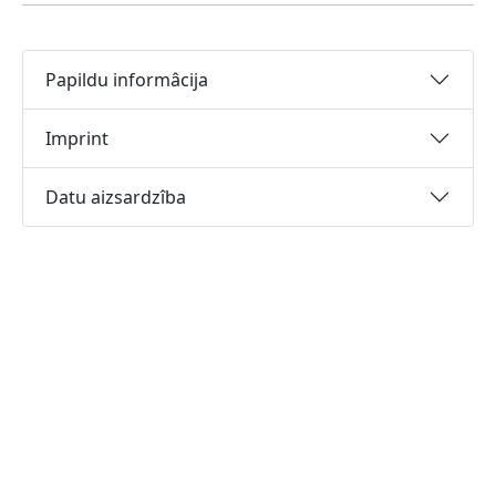
Papildu informâcija
Imprint
Datu aizsardzîba