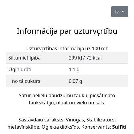
lv
Informâcija par uzturvçrtîbu
Uzturvçrtîbas informâcija uz 100 ml:
Siltumietilpîba
299 kJ / 72 kcal
Ogïhidrâti
1,1 g
no tâ cukurs
0,07 g
Satur nelielu daudzumu tauku, piesâtinâto
taukskâbju, olbaltumvielu un sâls.
Sastâvdaïu saraksts: Vînogas, Stabilizators:
metavînskâbe, Oglekïa dioksîds, Konservants:
Sulfîti