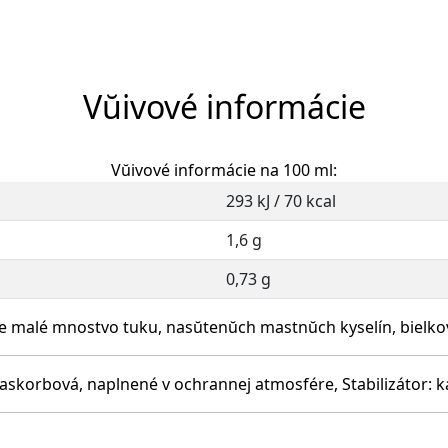
Vŭivové informácie
Vŭivové informácie na 100 ml:
293 kJ / 70 kcal
1,6 g
0,73 g
 malé mnostvo tuku, nasŭtenŭch mastnŭch kyselín, bielkoví
L-askorbová, naplnené v ochrannej atmosfére, Stabilizátor: