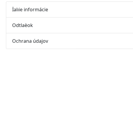
Ïalıie informácie
Odtlaèok
Ochrana údajov