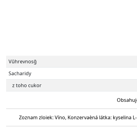
Vŭhrevnosğ
Sacharidy
z toho cukor
Obsahuje
Zoznam zloiek: Víno, Konzervaèná látka: kyselina 