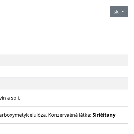
sk
n a soli.
 karboxymetylcelulóza, Konzervaèná látka:
Sirièitany