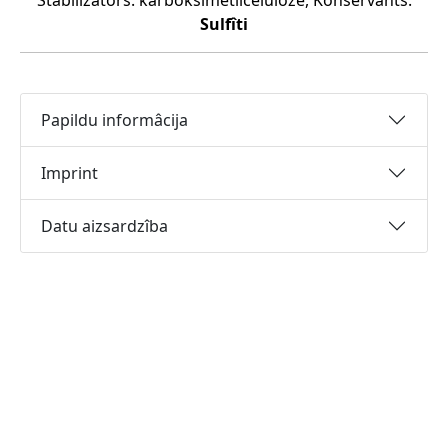
Stabilizators: karboksimetilceluloze, Konservants:
Sulfîti
Papildu informâcija
Imprint
Datu aizsardzîba