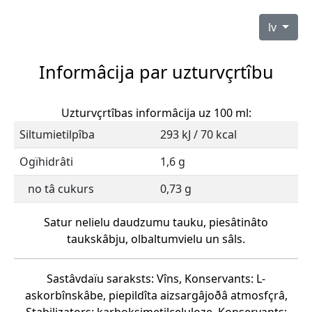
lv
Informâcija par uzturvçrtîbu
Uzturvçrtîbas informâcija uz 100 ml:
Siltumietilpîba
293 kJ / 70 kcal
Ogïhidrâti
1,6 g
no tâ cukurs
0,73 g
Satur nelielu daudzumu tauku, piesâtinâto
taukskâbju, olbaltumvielu un sâls.
Sastâvdaïu saraksts: Vîns, Konservants: L-
askorbînskâbe, piepildîta aizsargâjoðâ atmosfçrâ,