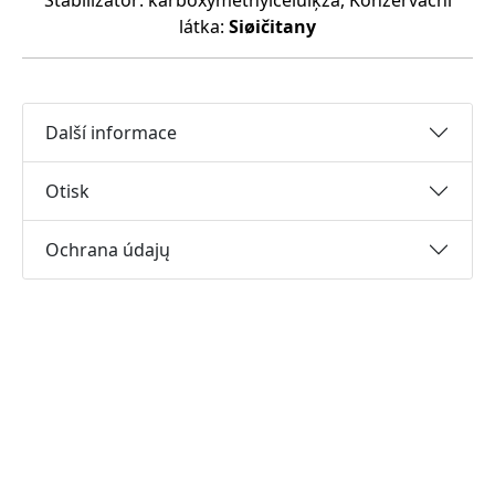
Stabilizátor: karboxymethylcelulķza, Konzervační
látka:
Siøičitany
Další informace
Otisk
Ochrana údajų