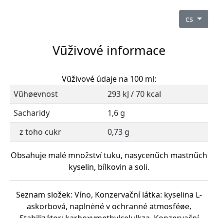
cs
Vũživové informace
Vũživové údaje na 100 ml:
Vũhøevnost
293 kJ / 70 kcal
Sacharidy
1,6 g
z toho cukr
0,73 g
Obsahuje malé množství tuku, nasycenũch mastnũch
kyselin, bílkovin a soli.
Seznam složek: Víno, Konzervační látka: kyselina L-
askorbová, naplnėné v ochranné atmosféøe,