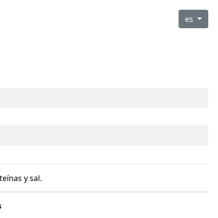
es
eínas y sal.
s