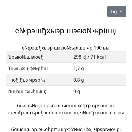
bg
е№рэшђхыэр шэєю№ьрішџ
е№рэшђхыэр шэєю№ьрішџ чр 100 ьы:
Ърыю№шїэюёђ
298 kJ / 71 kcal
Тњуыхѕшф№рђш
1,7 g
юђ ђџѕ чрѕр№
0,8 g
пщїэш схыђњіш;
0 g
бњфњ№цр ьрыъш ъюышїхёђтр ьрчэшэш,
эрёшђхэш ьрёђэш ъшёхышэш, я№юђхшэш ш ёюы.
бяшёњъ эр ёњёђртъшђх: У№ючфх, Чрѕр№ючр,