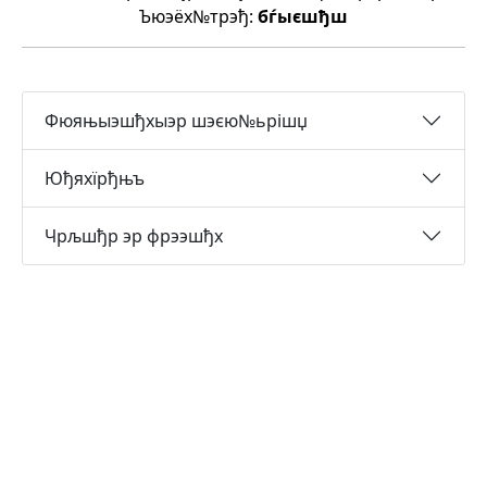
Ъюэёх№трэђ:
бѓыєшђш
Фюяњыэшђхыэр шэєю№ьрішџ
Юђяхїрђњъ
Чрљшђр эр фрээшђх