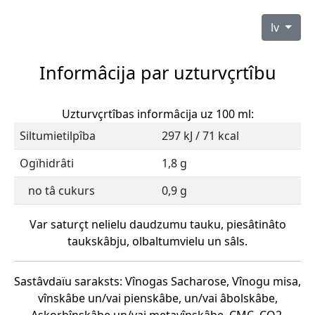
lv
Informâcija par uzturvçrtîbu
Uzturvçrtîbas informâcija uz 100 ml:
Siltumietilpîba
297 kJ / 71 kcal
Ogïhidrâti
1,8 g
no tâ cukurs
0,9 g
Var saturçt nelielu daudzumu tauku, piesâtinâto
taukskâbju, olbaltumvielu un sâls.
Sastâvdaïu saraksts: Vînogas Sacharose, Vînogu misa,
vînskâbe un/vai pienskâbe, un/vai âbolskâbe,