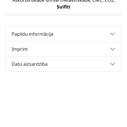
Askorbînskâbe un/vai metavînskâbe, CMC, CO2,
Sulfîti
Papildu informâcija
Imprint
Datu aizsardzîba