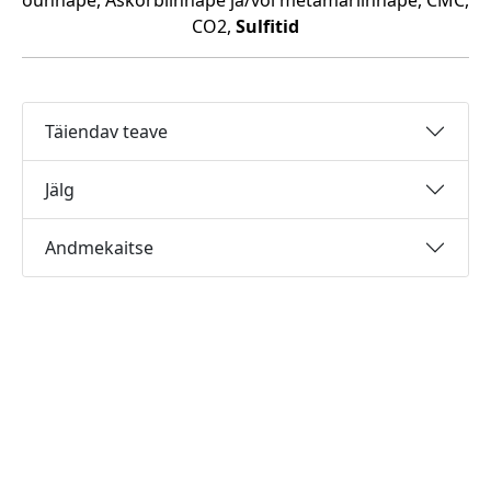
õunhape, Askorbiinhape ja/või metamariinhape, CMC,
CO2,
Sulfitid
Täiendav teave
Jälg
Andmekaitse