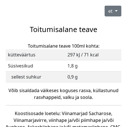
et
Toitumisalane teave
Toitumisalane teave 100ml kohta:
kütteväärtus
297 kJ / 71 kcal
Süsivesikud
1,8 g
sellest suhkur
0,9 g
Võib sisaldada väikeses koguses rasva, küllastunud
rasvhappeid, valku ja soola.
Koostisosade loetelu: Viinamarjad Sacharose,
Viinamarjavirre, viinhape ja/või piimhape ja/või