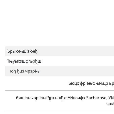
Ърыю№шїэюёђ
Тњуыхѕшф№рђш
юђ ђџѕ чрѕр№
Ьюцх фр ёњфњ№цр ьр
бяшёњъ эр ёњёђртъшђх: У№ючфх Sacharose, 
ъшё