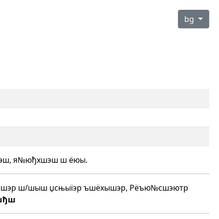
bg
эш, я№юђхшэш ш ёюы.
хышэр ш/шыш џсњыїэр ъшёхышэр, Рёъю№сшэютр
шђш