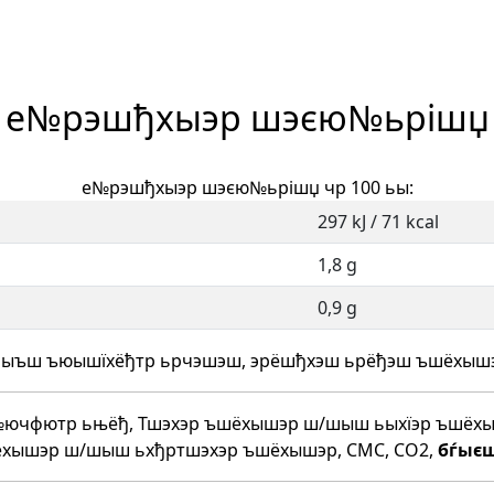
е№рэшђхыэр шэєю№ьрішџ
е№рэшђхыэр шэєю№ьрішџ чр 100 ьы:
297 kJ / 71 kcal
1,8 g
0,9 g
ыъш ъюышїхёђтр ьрчэшэш, эрёшђхэш ьрёђэш ъшёхыш
У№ючфютр ьњёђ, Тшэхэр ъшёхышэр ш/шыш ьыхїэр ъшё
хышэр ш/шыш ьхђртшэхэр ъшёхышэр, CMC, CO2,
бѓыє