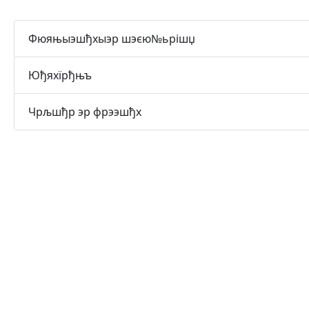
Фюяњыэшђхыэр шэєю№ьрішџ
Юђяхїрђњъ
Чрљшђр эр фрээшђх