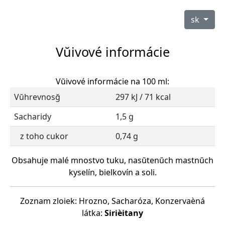
sk
Vŭivové informácie
Vŭivové informácie na 100 ml:
Vŭhrevnosğ
297 kJ / 71 kcal
Sacharidy
1,5 g
z toho cukor
0,74 g
Obsahuje malé mnostvo tuku, nasŭtenŭch mastnŭch
kyselín, bielkovín a soli.
Zoznam zloiek: Hrozno, Sacharóza, Konzervaèná
látka:
Sirièitany