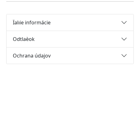
Ïalıie informácie
Odtlaèok
Ochrana údajov