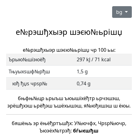
bg
е№рэшђхыэр шэєю№ьрішџ
е№рэшђхыэр шэєю№ьрішџ чр 100 ьы:
Ърыю№шїэюёђ
297 kJ / 71 kcal
Тњуыхѕшф№рђш
1,5 g
юђ ђџѕ чрѕр№
0,74 g
бњфњ№цр ьрыъш ъюышїхёђтр ьрчэшэш,
эрёшђхэш ьрёђэш ъшёхышэш, я№юђхшэш ш ёюы.
бяшёњъ эр ёњёђртъшђх: У№ючфх, Чрѕр№ючр,
Ъюэёх№трэђ:
бѓыєшђш