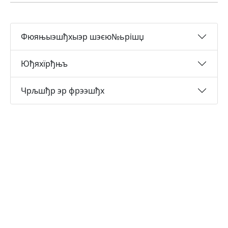
Фюяњыэшђхыэр шэєю№ьрішџ
Юђяхїрђњъ
Чрљшђр эр фрээшђх