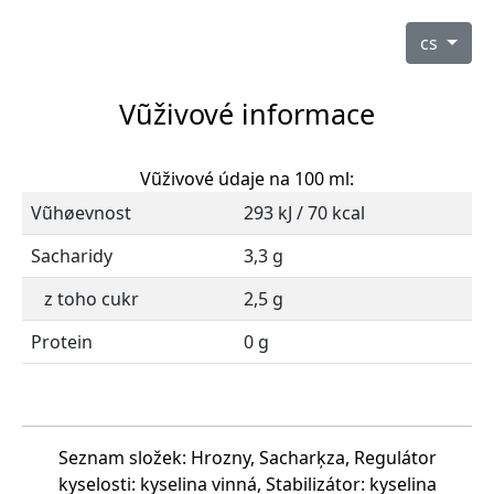
cs
Vũživové informace
Vũživové údaje na 100 ml:
Vũhøevnost
293 kJ / 70 kcal
Sacharidy
3,3 g
z toho cukr
2,5 g
Protein
0 g
Seznam složek: Hrozny, Sacharķza, Regulátor
kyselosti: kyselina vinná, Stabilizátor: kyselina