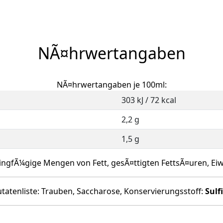
NÃ¤hrwertangaben
NÃ¤hrwertangaben je 100ml:
303 kJ / 72 kcal
2,2 g
1,5 g
ingfÃ¼gige Mengen von Fett, gesÃ¤ttigten FettsÃ¤uren, Eiwe
utatenliste: Trauben, Saccharose, Konservierungsstoff:
Sulf