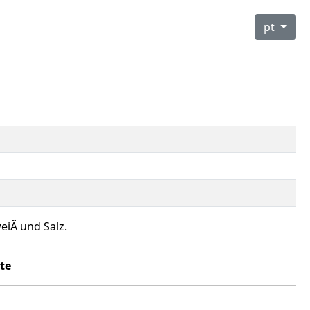
pt
iÃ und Salz.
ite