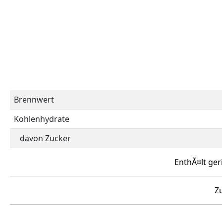
Brennwert
Kohlenhydrate
davon Zucker
EnthÃ¤lt ger
Z