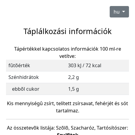
hu
Táplálkozási információk
Tápértékkel kapcsolatos információk 100 ml-re
vetítve:
fûtõérték
303 kJ / 72 kcal
Szénhidrátok
2,2 g
ebbõl cukor
1,5 g
Kis mennyiségû zsírt, telített zsírsavat, fehérjét és sót
tartalmaz.
Az összetevõk listája: Szõlõ, Szacharóz, Tartósítószer: