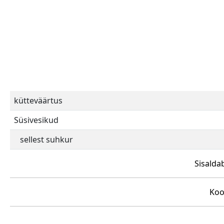
kütteväärtus
Süsivesikud
sellest suhkur
Sisalda
Koo