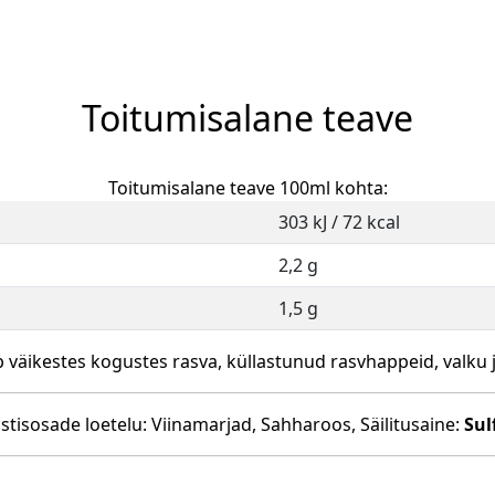
Toitumisalane teave
Toitumisalane teave 100ml kohta:
303 kJ / 72 kcal
2,2 g
1,5 g
b väikestes kogustes rasva, küllastunud rasvhappeid, valku j
stisosade loetelu: Viinamarjad, Sahharoos, Säilitusaine:
Sul