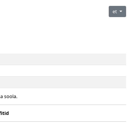
et
a soola.
fitid