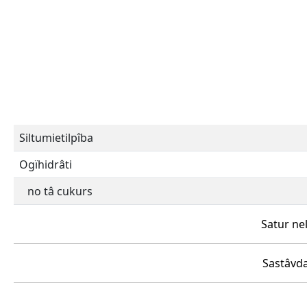
Siltumietilpîba
Ogïhidrâti
no tâ cukurs
Satur ne
Sastâvda