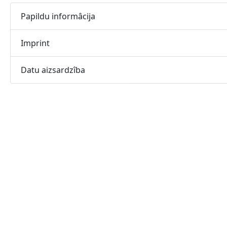
Papildu informâcija
Imprint
Datu aizsardzîba