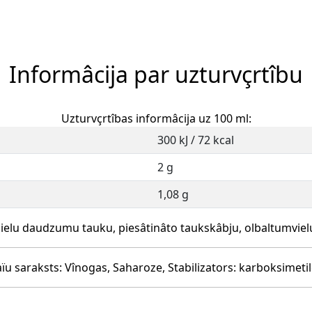
Informâcija par uzturvçrtîbu
Uzturvçrtîbas informâcija uz 100 ml:
300 kJ / 72 kcal
2 g
1,08 g
lielu daudzumu tauku, piesâtinâto taukskâbju, olbaltumvielu
ïu saraksts: Vînogas, Saharoze, Stabilizators: karboksimetil