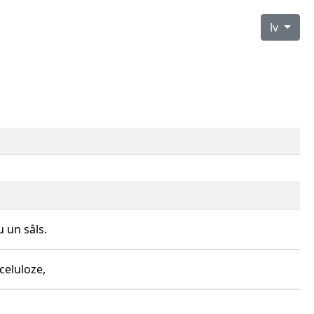
lv
 un sâls.
celuloze,