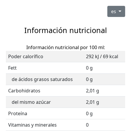
es
Información nutricional
Información nutricional por 100 ml:
Poder calorífico
292 kJ / 69 kcal
Fett
0 g
de ácidos grasos saturados
0 g
Carbohidratos
2,01 g
del mismo azúcar
2,01 g
Proteína
0 g
Vitaminas y minerales
0