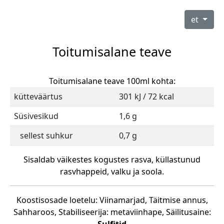
et
Toitumisalane teave
Toitumisalane teave 100ml kohta:
kütteväärtus
301 kJ / 72 kcal
Süsivesikud
1,6 g
sellest suhkur
0,7 g
Sisaldab väikestes kogustes rasva, küllastunud
rasvhappeid, valku ja soola.
Koostisosade loetelu: Viinamarjad, Täitmise annus,
Sahharoos, Stabiliseerija: metaviinhape, Säilitusaine: