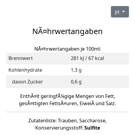
pt
NÃ¤hrwertangaben
NÃ¤hrwertangaben je 100ml:
Brennwert
281 kJ / 67 kcal
Kohlenhydrate
1,3 g
davon Zucker
0,6 g
EnthÃ¤lt geringfÃ¼gige Mengen von Fett,
gesÃ¤ttigten FettsÃ¤uren, EiweiÃ und Salz.
Zutatenliste: Trauben, Saccharose,
Konservierungsstoff:
Sulfite