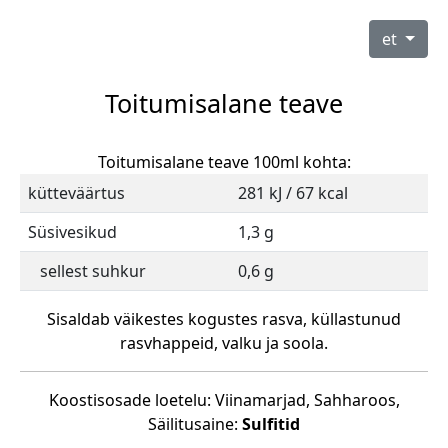
et
Toitumisalane teave
Toitumisalane teave 100ml kohta:
kütteväärtus
281 kJ / 67 kcal
Süsivesikud
1,3 g
sellest suhkur
0,6 g
Sisaldab väikestes kogustes rasva, küllastunud
rasvhappeid, valku ja soola.
Koostisosade loetelu: Viinamarjad, Sahharoos,
Säilitusaine:
Sulfitid