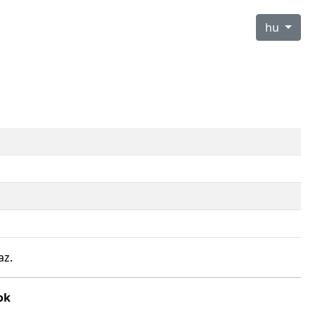
hu
az.
ok