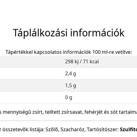
Táplálkozási információk
Tápértékkel kapcsolatos információk 100 ml-re vetítve:
298 kJ / 71 kcal
2,4 g
1,5 g
0 g
s mennyiségû zsírt, telített zsírsavat, fehérjét és sót tartalm
z összetevõk listája: Szõlõ, Szacharóz, Tartósítószer:
Szulfit