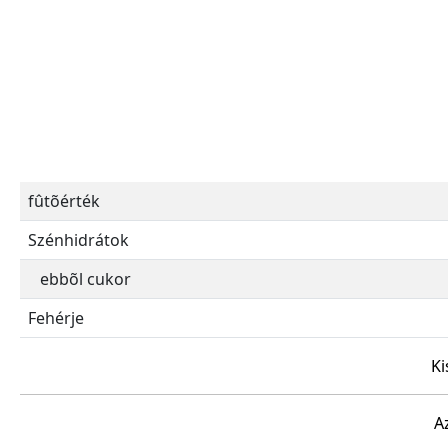
fûtõérték
Szénhidrátok
ebbõl cukor
Fehérje
Ki
A