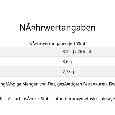
NÃ¤hrwertangaben
NÃ¤hrwertangaben je 100ml:
316 kJ / 76 kcal
3,6 g
2,78 g
ingfÃ¼gige Mengen von Fett, gesÃ¤ttigten FettsÃ¤uren, Eiwe
f: L-AscorbinsÃ¤ure, Stabilisator: Carboxymethylcellulose,