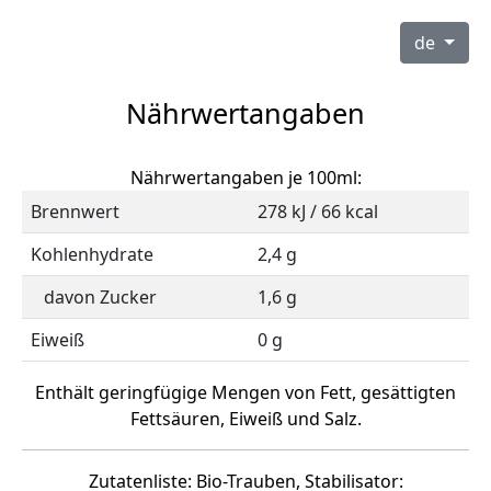
de
Nährwertangaben
Nährwertangaben je 100ml:
Brennwert
278 kJ / 66 kcal
Kohlenhydrate
2,4 g
davon Zucker
1,6 g
Eiweiß
0 g
Enthält geringfügige Mengen von Fett, gesättigten
Fettsäuren, Eiweiß und Salz.
Zutatenliste: Bio-Trauben, Stabilisator: