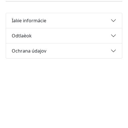
Ïalıie informácie
Odtlaèok
Ochrana údajov