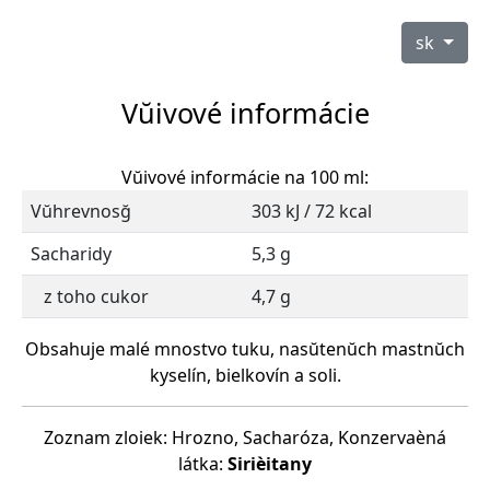
sk
Vŭivové informácie
Vŭivové informácie na 100 ml:
Vŭhrevnosğ
303 kJ / 72 kcal
Sacharidy
5,3 g
z toho cukor
4,7 g
Obsahuje malé mnostvo tuku, nasŭtenŭch mastnŭch
kyselín, bielkovín a soli.
Zoznam zloiek: Hrozno, Sacharóza, Konzervaèná
látka:
Sirièitany