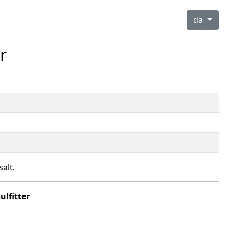
da
r
alt.
ulfitter