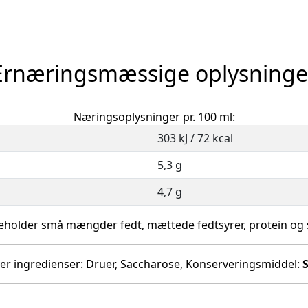
Ernæringsmæssige oplysninge
Næringsoplysninger pr. 100 ml:
303 kJ / 72 kcal
5,3 g
4,7 g
eholder små mængder fedt, mættede fedtsyrer, protein og s
ver ingredienser: Druer, Saccharose, Konserveringsmiddel:
S